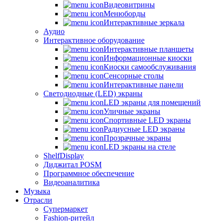
Видеовитрины
Менюборды
Интерактивные зеркала
Аудио
Интерактивное оборудование
Интерактивные планшеты
Информационные киоски
Киоски самообслуживания
Сенсорные столы
Интерактивные панели
Светодиодные (LED) экраны
LED экраны для помещений
Уличные экраны
Спортивные LED экраны
Радиусные LED экраны
Прозрачные экраны
LED экраны на стеле
ShelfDisplay
Диджитал POSM
Программное обеспечение
Видеоаналитика
Музыка
Отрасли
Супермаркет
Fashion-ритейл