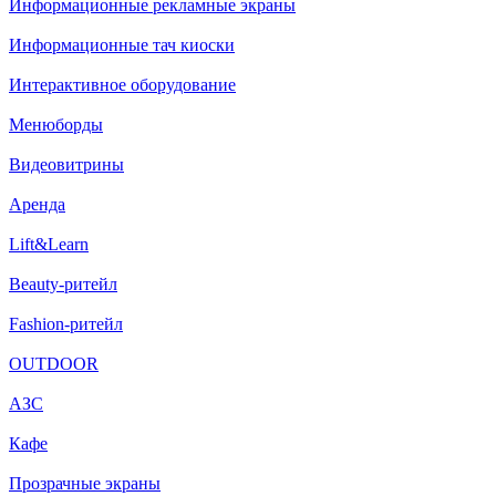
Информационные рекламные экраны
Информационные тач киоски
Интерактивное оборудование
Менюборды
Видеовитрины
Аренда
Lift&Learn
Beauty-ритейл
Fashion-ритейл
OUTDOOR
АЗС
Кафе
Прозрачные экраны