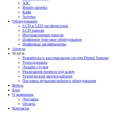
АЗС
Beauty-ритейл
Кафе
Аптеки
Оборудование
LCD и LED шелфдисплеи
LCD панели
Интерактивные панели
Цифровое торговое оборудование
Цифровые шелфбаннеры
Аренда
Услуги
Разработка и кастомизация cистем Digital Signage
Техподдержка
Дизайн-студия
Реализация проекта под ключ
Технический мерчендайзинг
Поставка мультимедийного оборудования
Кейсы
Блог
О компании
Доставка
Оплата
Контакты