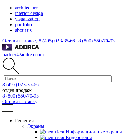
architecture
interior design
visualization
portfolio
about us
Оставить заявку
8 (495) 023-35-66 |
8 (800) 550-70-93
partner@addrea.com
8 (495) 023-35-66
отдел продаж
8 (800) 550-70-93
Оставить заявку
Решения
Экраны
Информационные экраны
Видеостены