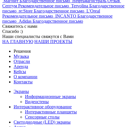
Магнит
Благодарственное письмо
Нефтьмагистраль
Отзыв
Септум
Рекомендательное письмо
Tervolina
Благодарственное
письмо
re:Store
Благодарственное письмо
L'Oreal
Рекомендательное письмо
INCANTO
Благодарственное
письмо
Adidas
Благодарственное письмо
Свяжитесь с нами
Спасибо :)
Наши специалисты свяжутся с Вами
НА ГЛАВНУЮ
НАШИ ПРОЕКТЫ
Решения
Музыка
Отрасли
Аренда
Кейсы
О компании
Контакты
Экраны
Информационные экраны
Видеостены
Интерактивное оборудование
Интерактивные планшеты
Сенсорные столы
Светодиодные (LED) экраны