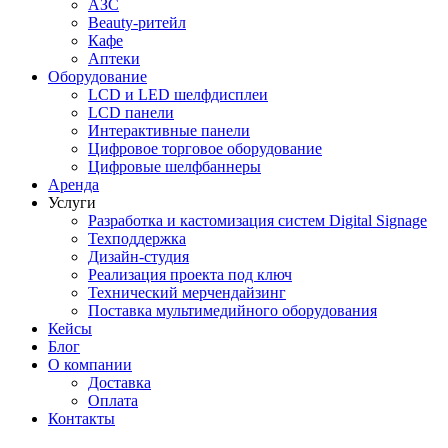
АЗС
Beauty-ритейл
Кафе
Аптеки
Оборудование
LCD и LED шелфдисплеи
LCD панели
Интерактивные панели
Цифровое торговое оборудование
Цифровые шелфбаннеры
Аренда
Услуги
Разработка и кастомизация cистем Digital Signage
Техподдержка
Дизайн-студия
Реализация проекта под ключ
Технический мерчендайзинг
Поставка мультимедийного оборудования
Кейсы
Блог
О компании
Доставка
Оплата
Контакты