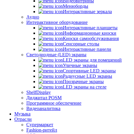
Видеовитрины
Менюборды
Интерактивные зеркала
Аудио
Интерактивное оборудование
Интерактивные планшеты
Информационные киоски
Киоски самообслуживания
Сенсорные столы
Интерактивные панели
Светодиодные (LED) экраны
LED экраны для помещений
Уличные экраны
Спортивные LED экраны
Радиусные LED экраны
Прозрачные экраны
LED экраны на стеле
ShelfDisplay
Диджитал POSM
Программное обеспечение
Видеоаналитика
Музыка
Отрасли
Супермаркет
Fashion-ритейл