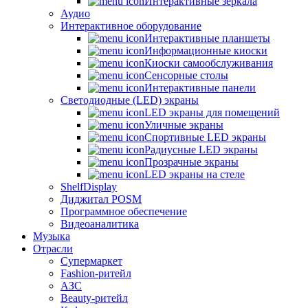
Интерактивные зеркала
Аудио
Интерактивное оборудование
Интерактивные планшеты
Информационные киоски
Киоски самообслуживания
Сенсорные столы
Интерактивные панели
Светодиодные (LED) экраны
LED экраны для помещений
Уличные экраны
Спортивные LED экраны
Радиусные LED экраны
Прозрачные экраны
LED экраны на стеле
ShelfDisplay
Диджитал POSM
Программное обеспечение
Видеоаналитика
Музыка
Отрасли
Супермаркет
Fashion-ритейл
АЗС
Beauty-ритейл