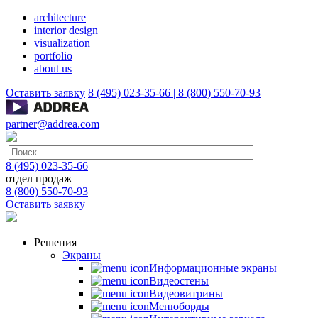
architecture
interior design
visualization
portfolio
about us
Оставить заявку
8 (495) 023-35-66 |
8 (800) 550-70-93
partner@addrea.com
8 (495) 023-35-66
отдел продаж
8 (800) 550-70-93
Оставить заявку
Решения
Экраны
Информационные экраны
Видеостены
Видеовитрины
Менюборды