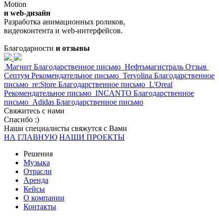
Motion
и web-дизайн
Разработка анимационных роликов,
видеоконтента и web-интерфейсов.
Благодарности
и отзывы
Магнит
Благодарственное письмо
Нефтьмагистраль
Отзыв
Септум
Рекомендательное письмо
Tervolina
Благодарственное
письмо
re:Store
Благодарственное письмо
L'Oreal
Рекомендательное письмо
INCANTO
Благодарственное
письмо
Adidas
Благодарственное письмо
Свяжитесь с нами
Спасибо :)
Наши специалисты свяжутся с Вами
НА ГЛАВНУЮ
НАШИ ПРОЕКТЫ
Решения
Музыка
Отрасли
Аренда
Кейсы
О компании
Контакты