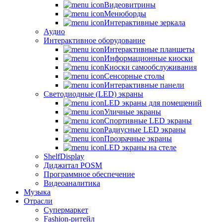
Видеовитрины
Менюборды
Интерактивные зеркала
Аудио
Интерактивное оборудование
Интерактивные планшеты
Информационные киоски
Киоски самообслуживания
Сенсорные столы
Интерактивные панели
Светодиодные (LED) экраны
LED экраны для помещений
Уличные экраны
Спортивные LED экраны
Радиусные LED экраны
Прозрачные экраны
LED экраны на стеле
ShelfDisplay
Диджитал POSM
Программное обеспечение
Видеоаналитика
Музыка
Отрасли
Супермаркет
Fashion-ритейл