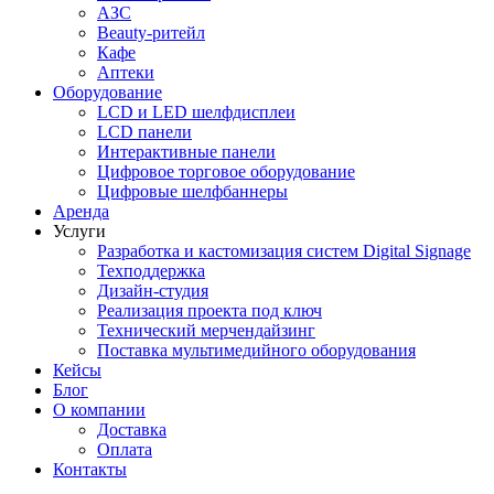
АЗС
Beauty-ритейл
Кафе
Аптеки
Оборудование
LCD и LED шелфдисплеи
LCD панели
Интерактивные панели
Цифровое торговое оборудование
Цифровые шелфбаннеры
Аренда
Услуги
Разработка и кастомизация cистем Digital Signage
Техподдержка
Дизайн-студия
Реализация проекта под ключ
Технический мерчендайзинг
Поставка мультимедийного оборудования
Кейсы
Блог
О компании
Доставка
Оплата
Контакты