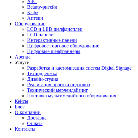
АЗС
Beauty-ритейл
Кафе
Аптеки
Оборудование
LCD и LED шелфдисплеи
LCD панели
Интерактивные панели
Цифровое торговое оборудование
Цифровые шелфбаннеры
Аренда
Услуги
Разработка и кастомизация cистем Digital Signage
Техподдержка
Дизайн-студия
Реализация проекта под ключ
Технический мерчендайзинг
Поставка мультимедийного оборудования
Кейсы
Блог
О компании
Доставка
Оплата
Контакты