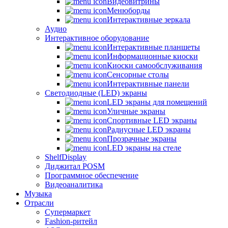
Видеовитрины
Менюборды
Интерактивные зеркала
Аудио
Интерактивное оборудование
Интерактивные планшеты
Информационные киоски
Киоски самообслуживания
Сенсорные столы
Интерактивные панели
Светодиодные (LED) экраны
LED экраны для помещений
Уличные экраны
Спортивные LED экраны
Радиусные LED экраны
Прозрачные экраны
LED экраны на стеле
ShelfDisplay
Диджитал POSM
Программное обеспечение
Видеоаналитика
Музыка
Отрасли
Супермаркет
Fashion-ритейл