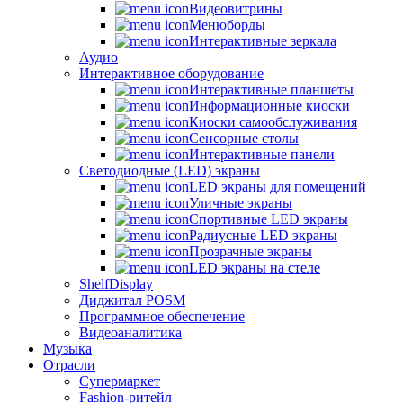
Видеовитрины
Менюборды
Интерактивные зеркала
Аудио
Интерактивное оборудование
Интерактивные планшеты
Информационные киоски
Киоски самообслуживания
Сенсорные столы
Интерактивные панели
Светодиодные (LED) экраны
LED экраны для помещений
Уличные экраны
Спортивные LED экраны
Радиусные LED экраны
Прозрачные экраны
LED экраны на стеле
ShelfDisplay
Диджитал POSM
Программное обеспечение
Видеоаналитика
Музыка
Отрасли
Супермаркет
Fashion-ритейл