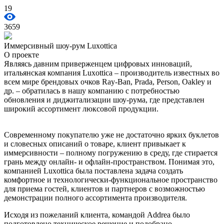
19
3659
Иммерсивный шоу-рум Luxottica
О проекте
Являясь давним приверженцем цифровых инноваций,
итальянская компания Luxottica – производитель известных во
всем мире брендовых очков Ray-Ban, Prada, Person, Oakley и
др. – обратилась в нашу компанию с потребностью
обновления и диджитализации шоу-рума, где представлен
широкий ассортимент люксовой продукции.
Современному покупателю уже не достаточно ярких буклетов
и словесных описаний о товаре, клиент привыкает к
иммерсивности – полному погружению в среду, где стирается
грань между онлайн- и офлайн-пространством. Понимая это,
компанией Luxottica была поставлена задача создать
комфортное и технологически-функциональное пространство
для приема гостей, клиентов и партнеров с возможностью
демонстрации полного ассортимента производителя.
Исходя из пожеланий клиента, командой Addrea было
подготовлено техническое решение и подобрано