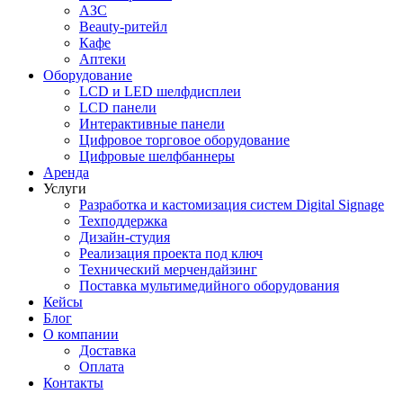
АЗС
Beauty-ритейл
Кафе
Аптеки
Оборудование
LCD и LED шелфдисплеи
LCD панели
Интерактивные панели
Цифровое торговое оборудование
Цифровые шелфбаннеры
Аренда
Услуги
Разработка и кастомизация cистем Digital Signage
Техподдержка
Дизайн-студия
Реализация проекта под ключ
Технический мерчендайзинг
Поставка мультимедийного оборудования
Кейсы
Блог
О компании
Доставка
Оплата
Контакты