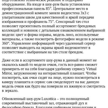
оборудование. На входе в шоу-рум была установлена
профессиональная панель 85”. Центральное место в
демонстрационной комнате заняли видеостена 3x3 с
ультратонким швом для качественной и яркой передачи
изображения и профпанель 75”. Сенсорный тач стол
позволяет презентовать полный ассортимент брендовых
коллекций и новинок с детальным ознакомлением выбранной
модели: цвет и форма оправы, модель линз, используемые
материалы, а также посмотреть фотографии модели в режиме
360°. Управление информацией через удаленный сервер
позволяет выводить на экраны яркий видеоконтент в
соответствие с выбранным на тач столе брендом.
Даже если в ассортименте шоу-рума в данный момент не
оказалось какой-то модели очков, гость все-равно сможет
примерить ее на себя благодаря удобному сервису Virtual
Mirror, загруженному на интерактивный планшет. Чтобы
посмотреть, как очки сидят на лице, нужно посмотреться в
камеру планшета и сервис сам смоделирует на вас данную
модель очков как будто вы померили их вживую и смотритесь
в зеркало.
Обновленный шоу-рум Luxottica – это полноценный
современный выставочный зал, отражающий дух и
философию бренда. Благодаря цифровым технологиям и